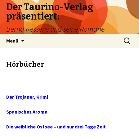
Der Taurino-Verlag
präsentiert:
Bernd Kessens und seine Romane
Zum
Suchen
Menü
Inhalt
nach:
springen
Hörbücher
Der Trojaner, Krimi
Spanisches Aroma
Die weibliche Ostsee – und nur drei Tage Zeit